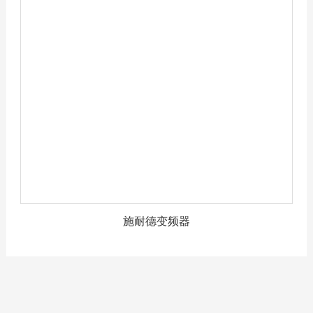
微信咨询
全国服务热线：
400-188-6
施耐德变频器